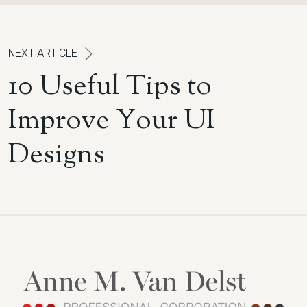
N
E
X
T
A
R
T
I
C
L
E
1
0
U
s
e
f
u
l
T
i
p
s
t
o
I
m
p
r
o
v
e
Y
o
u
r
U
I
D
e
s
i
g
n
s