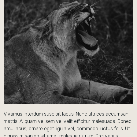
Vivamus interdum suscipit lacus. Nunc ultrices accumsan
mattis. Aliquam vel sem vel velit efficitur malesuada. Donec
arcu lacus, ornare eget ligula vel, commodo luctus felis. Ut
dignissim sapien sit amet molestie rutrum. Orci varius